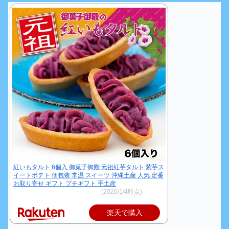
紅いもタルト 6個入 御菓子御殿 元祖紅芋タルト 紫芋ス
イートポテト 個包装 常温 スイーツ 沖縄土産 人気 定番
お取り寄せ ギフト プチギフト 手土産
価格：972円～（税込、送料別)
(2026/1/4時点)
楽天で購入