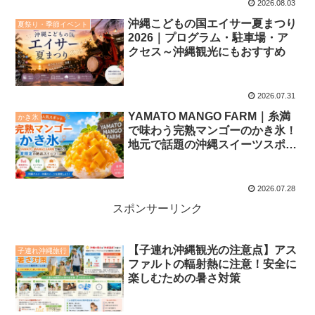
2026.08.03
沖縄こどもの国エイサー夏まつり
夏祭り・季節イベント
2026｜プログラム・駐車場・ア
クセス～沖縄観光にもおすすめ
2026.07.31
YAMATO MANGO FARM｜糸満
かき氷
で味わう完熟マンゴーのかき氷！
地元で話題の沖縄スイーツスポッ
ト
2026.07.28
スポンサーリンク
【子連れ沖縄観光の注意点】アス
子連れ沖縄旅行
ファルトの輻射熱に注意！安全に
楽しむための暑さ対策