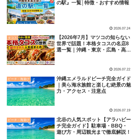
の駅』一覧│特徴・おすすめ情報
2026.07.24
【2026年7月】マツコの知らない
タコス
世界で話題！本格タコスの名店8
選一覧｜沖縄・東京・広島・高知
の絶品タコスを徹底紹介♪
2026.07.22
沖縄エメラルドビーチ完全ガイド
ビーチ・海遊び
｜美ら海水族館と楽しむ絶景の魅
力・アクセス・注意点
2026.07.19
北谷の人気スポット【アラハビー
ビーチ・海遊び
チ完全ガイド】駐車場・BBQ・
遊び方・周辺観光まで徹底解説！