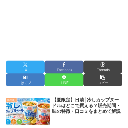
X
Facebook
Threads
はてブ
LINE
コピー
【夏限定】日清│冷しカップヌー
冷やし
ドルはどこで買える？販売期間・
味の特徴・口コミをまとめて解説