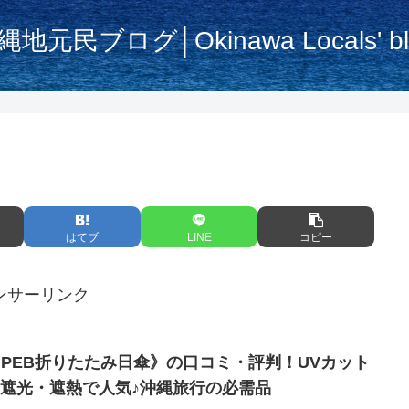
縄地元民ブログ│Okinawa Locals' bl
はてブ
LINE
コピー
ンサーリンク
UPEB折りたたみ日傘》の口コミ・評判！UVカット
00遮光・遮熱で人気♪沖縄旅行の必需品