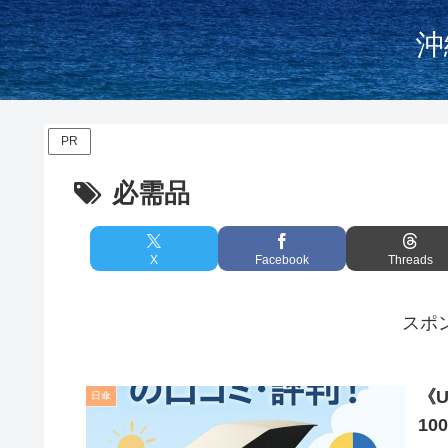
沖
PR
必需品
X
Facebook
Threads
スポ
《
日傘
1