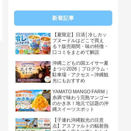
新着記事
【夏限定】日清│冷しカッ
プヌードルはどこで買え
る？販売期間・味の特徴・
口コミをまとめて解説
沖縄こどもの国エイサー夏
まつり2026｜プログラム・
駐車場・アクセス～沖縄観
光にもおすすめ
YAMATO MANGO FARM｜
糸満で味わう完熟マンゴー
のかき氷！地元で話題の沖
縄スイーツスポット
【子連れ沖縄観光の注意
点】アスファルトの輻射熱