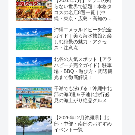
【2026年7月】マツコの知
らない世界で話題！本格タ
コスの名店8選一覧｜沖
縄・東京・広島・高知の絶
品タコスを徹底紹介♪
沖縄エメラルドビーチ完全
ガイド｜美ら海水族館と楽
しむ絶景の魅力・アクセ
ス・注意点
北谷の人気スポット【アラ
ハビーチ完全ガイド】駐車
場・BBQ・遊び方・周辺観
光まで徹底解説！
干潮でも泳げる！沖縄中北
部の海3選＆子連れ旅行必
見の海上がり絶品グルメ
【2026年12月沖縄県】北
部・中部・南部のおすすめ
イベント一覧