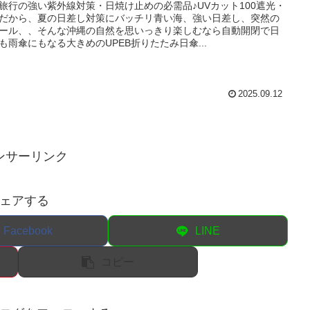
旅行の強い紫外線対策・日焼け止めの必需品♪UVカット100遮光・
だから、夏の日差し対策にバッチリ青い海、強い日差し、突然の
ール、、そんな沖縄の自然を思いっきり楽しむなら自動開閉で日
も雨傘にもなる大きめのUPEB折りたたみ日傘...
2025.09.12
ンサーリンク
ェアする
Facebook
LINE
コピー