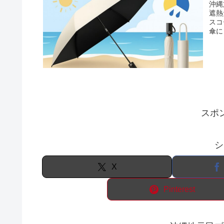
沖縄
遮熱
スコ
傘に
スポ
シ
X
Pinterest