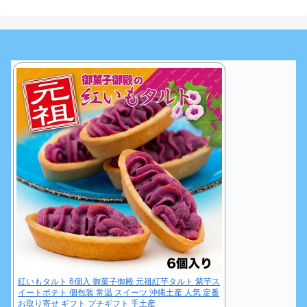
紅いもタルト 6個入 御菓子御殿 元祖紅芋タルト 紫芋ス
イートポテト 個包装 常温 スイーツ 沖縄土産 人気 定番
お取り寄せ ギフト プチギフト 手土産