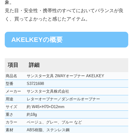
象。
見た目・安全性・携帯性のすべてにおいてバランスが良
く、買ってよかったと感じたアイテム。
AKELKEYの概要
項目
詳細
商品名
サンスター文具 2WAYオープナー AKELKEY
型番
S3721698
メーカー
サンスター文具株式会社
用途
レターオープナー／ダンボールオープナー
サイズ
約 W45×H70×D12mm
重さ
約18g
カラー
ベージュ、グレー、ブルー など
素材
ABS樹脂、ステンレス鋼