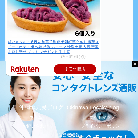
紅いもタルト 6個入 御菓子御殿 元祖紅芋タルト 紫芋ス
イートポテト 個包装 常温 スイーツ 沖縄土産 人気 定番
お取り寄せ ギフト プチギフト 手土産
価格：972円～（税込、送料別)
(2026/1/4時点)
楽天で購入
沖縄地元民ブログ│Okinawa Locals' blog
ホーム
サイトマップ
お問い合わせ
プライバシーポリシー
運営者情報