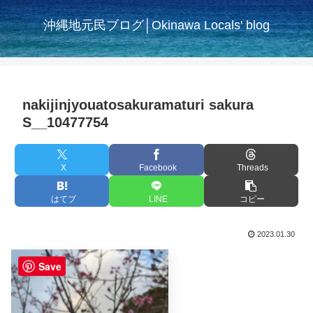
沖縄地元民ブログ│Okinawa Locals' blog
nakijinjyouatosakuramaturi sakura
S__10477754
X
Facebook
Threads
はてブ
LINE
コピー
2023.01.30
Save