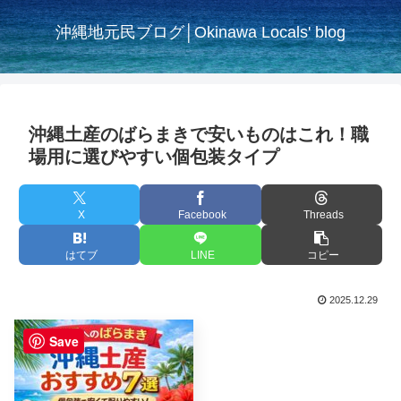
沖縄地元民ブログ│Okinawa Locals' blog
沖縄土産のばらまきで安いものはこれ！職
場用に選びやすい個包装タイプ
X
Facebook
Threads
はてブ
LINE
コピー
2025.12.29
Save