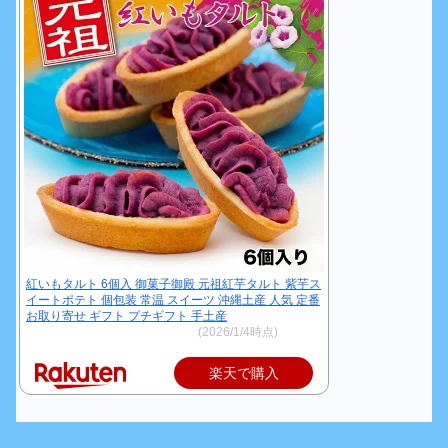
紅いもタルト 6個入 御菓子御殿 元祖紅芋タルト 紫芋ス
イートポテト 個包装 常温 スイーツ 沖縄土産 人気 定番
お取り寄せ ギフト プチギフト 手土産
価格：972円～（税込、送料別)
(2026/1/4時点)
楽天で購入