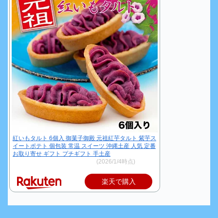
紅いもタルト 6個入 御菓子御殿 元祖紅芋タルト 紫芋ス
イートポテト 個包装 常温 スイーツ 沖縄土産 人気 定番
お取り寄せ ギフト プチギフト 手土産
価格：972円～（税込、送料別)
(2026/1/4時点)
楽天で購入