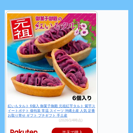
紅いもタルト 6個入 御菓子御殿 元祖紅芋タルト 紫芋ス
イートポテト 個包装 常温 スイーツ 沖縄土産 人気 定番
お取り寄せ ギフト プチギフト 手土産
価格：972円～（税込、送料別)
(2026/1/4時点)
楽天で購入